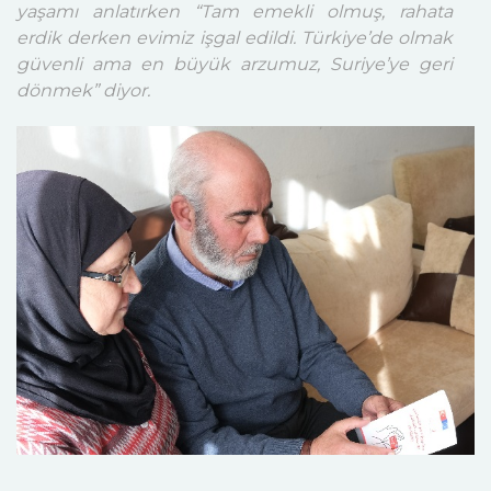
yaşamı anlatırken “Tam emekli olmuş, rahata
erdik derken evimiz işgal edildi. Türkiye’de olmak
güvenli ama en büyük arzumuz, Suriye’ye geri
dönmek” diyor.