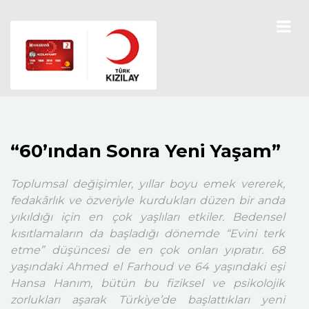
“60’ından Sonra Yeni Yaşam”
Toplumsal değişimler, yıllar boyu emek vererek,
fedakârlık ve özveriyle kurdukları düzen bir anda
yıkıldığı için en çok yaşlıları etkiler. Bedensel
kısıtlamaların da başladığı dönemde “Evini terk
etme” düşüncesi de en çok onları yıpratır. 68
yaşındaki Ahmed el Farhoud ve 64 yaşındaki eşi
Hansa Hanım, bütün bu fiziksel ve psikolojik
zorlukları aşarak Türkiye’de başlattıkları yeni