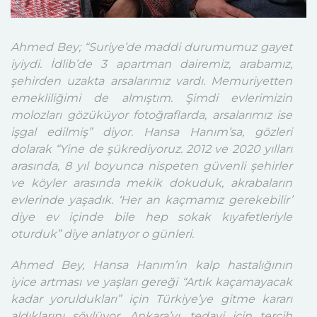
Ahmed Bey; “Suriye’de maddi durumumuz gayet
iyiydi. İdlib’de 3 apartman dairemiz, arabamız,
şehirden uzakta arsalarımız vardı. Memuriyetten
emekliliğimi de almıştım. Şimdi evlerimizin
molozları gözüküyor fotoğraflarda, arsalarımız ise
işgal edilmiş” diyor. Hansa Hanım’sa, gözleri
dolarak “Yine de şükrediyoruz. 2012 ve 2020 yılları
arasında, 8 yıl boyunca nispeten güvenli şehirler
ve köyler arasında mekik dokuduk, akrabaların
evlerinde yaşadık. ‘Her an kaçmamız gerekebilir’
diye ev içinde bile hep sokak kıyafetleriyle
oturduk” diye anlatıyor o günleri.
Ahmed Bey, Hansa Hanım’ın kalp hastalığının
iyice artması ve yaşları gereği “Artık kaçamayacak
kadar yoruldukları” için Türkiye’ye gitme kararı
aldıklarını söylüyor. Ankara’yı, tedavi için tercih