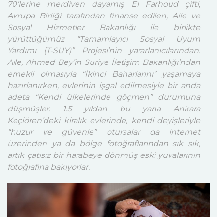
70’lerine merdiven dayamış El Farhoud çifti,
Avrupa Birliği tarafından finanse edilen, Aile ve
Sosyal Hizmetler Bakanlığı ile birlikte
yürüttüğümüz “Tamamlayıcı Sosyal Uyum
Yardımı (T-SUY)” Projesi’nin yararlanıcılarından.
Aile, Ahmed Bey’in Suriye İletişim Bakanlığı’ndan
emekli olmasıyla “İkinci Baharlarını” yaşamaya
hazırlanırken, evlerinin işgal edilmesiyle bir anda
adeta “Kendi ülkelerinde göçmen” durumuna
düşmüşler. 1.5 yıldan bu yana Ankara
Keçiören’deki kiralık evlerinde, kendi deyişleriyle
“huzur ve güvenle” otursalar da internet
üzerinden ya da bölge fotoğraflarından sık sık,
artık çatısız bir harabeye dönmüş eski yuvalarının
fotoğrafına bakıyorlar.