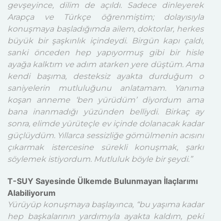
gevşeyince, dilim de açıldı. Sadece dinleyerek
Arapça ve Türkçe öğrenmiştim; dolayısıyla
konuşmaya başladığımda ailem, doktorlar, herkes
büyük bir şaşkınlık içindeydi. Birgün kapı çaldı,
sanki önceden hep yapıyormuş gibi bir hisle
ayağa kalktım ve adım atarken yere düştüm. Ama
kendi başıma, desteksiz ayakta durduğum o
saniyelerin mutluluğunu anlatamam. Yanıma
koşan anneme ‘ben yürüdüm’ diyordum ama
bana inanmadığı yüzünden belliydi. Birkaç ay
sonra, elimde yürüteçle ev içinde dolanacak kadar
güçlüydüm. Yıllarca sessizliğe gömülmenin acısını
çıkarmak istercesine sürekli konuşmak, şarkı
söylemek istiyordum. Mutluluk böyle bir şeydi.”
T-SUY Sayesinde Ülkemde Bulunmayan İlaçlarımı
Alabiliyorum
Yürüyüp konuşmaya başlayınca, “bu yaşıma kadar
hep başkalarının yardımıyla ayakta kaldım, peki