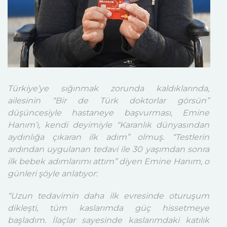
Türkiye’ye sığınmak zorunda kaldıklarında,
ailesinin “Bir de Türk doktorlar görsün”
düşüncesiyle hastaneye başvurması, Emine
Hanım’ı, kendi deyimiyle “Karanlık dünyasından
aydınlığa çıkaran ilk adım” olmuş. “Testlerin
ardından uygulanan tedavi ile 30 yaşımdan sonra
ilk bebek adımlarımı attım” diyen Emine Hanım, o
günleri şöyle anlatıyor:
“Uzun tedavimin daha ilk evresinde oturuşum
dikleşti, tüm kaslarımda güç hissetmeye
başladım. İlaçlar sayesinde kaslarımdaki katılık