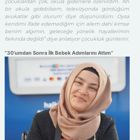
çocuklardan çok, okula gidenlere özenirdim. ‘Ah
bir okula gidebilsem, televizyonda gördüğüm
avukatlar gibi olurum’ diye düşünürdüm. Oysa
kendimi ifade edemediğim için ailem dahi kimse
benim algımın, geleceğe yönelik hayallerimin
farkında değildi” diye anlatıyor çocukluk günlerini.
“30’umdan Sonra İlk Bebek Adımlarını Attım”