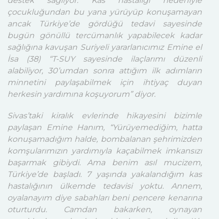
destek sağlıyor. Kas hastalığı nedeniyle
çocukluğundan bu yana yürüyüp konuşamayan
ancak Türkiye’de gördüğü tedavi sayesinde
bugün gönüllü tercümanlık yapabilecek kadar
sağlığına kavuşan Suriyeli yararlanıcımız Emine el
İsa (38) “T-SUY sayesinde ilaçlarımı düzenli
alabiliyor, 30’umdan sonra attığım ilk adımların
minnetini paylaşabilmek için ihtiyaç duyan
herkesin yardımına koşuyorum” diyor.
Sivas’taki kiralık evlerinde hikayesini bizimle
paylaşan Emine Hanım, “Yürüyemediğim, hatta
konuşamadığım halde, bombalanan şehrimizden
komşularımızın yardımıyla kaçabilmek imkansızı
başarmak gibiydi. Ama benim asıl mucizem,
Türkiye’de başladı. 7 yaşında yakalandığım kas
hastalığının ülkemde tedavisi yoktu. Annem,
oyalanayım diye sabahları beni pencere kenarına
oturturdu. Camdan bakarken, oynayan