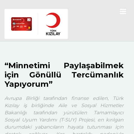
“Minnetimi Paylaşabilmek
için Gönüllü Tercümanlık
Yapıyorum”
Avrupa Birliği tarafından finanse edilen, Türk
Kızılay iş birliğinde Aile ve Sosyal Hizmetler
Bakanlığı tarafından yürütülen Tamamlayıcı
Sosyal Uyum Yardımı (T-SUY) Projesi, en kırılgan
durumdaki yabancıların hayata tutunması için